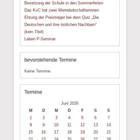
Besetzung der Schule in den Sommerferien
Das KvC hat zwei Wertebotschafterinnen
Ehrung der Preisträger bei dem Quiz „Die
Deutschen und ihre östlichen Nachbarn“
(kein Titel)
Latein P-Seminar
bevorstehende Termine
Keine Termine
Termine
Juni 2026
M
D
M
D
F
S
S
1
2
3
4
5
6
7
8
9
10
11
12
13
14
15
16
17
18
19
20
21
22
23
24
25
26
27
28