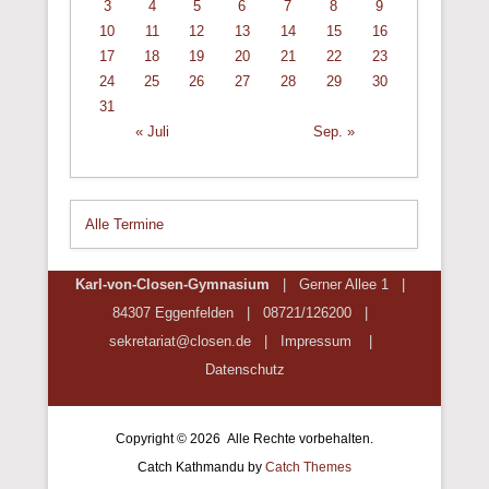
3
4
5
6
7
8
9
10
11
12
13
14
15
16
17
18
19
20
21
22
23
24
25
26
27
28
29
30
31
« Juli
Sep. »
Alle Termine
Karl-von-Closen-Gymnasium
| Gerner Allee 1 |
84307 Eggenfelden | 08721/
126200
|
sekretariat@closen.de |
Impressum
|
Datenschutz
Copyright © 2026
Alle Rechte vorbehalten.
Catch Kathmandu by
Catch Themes