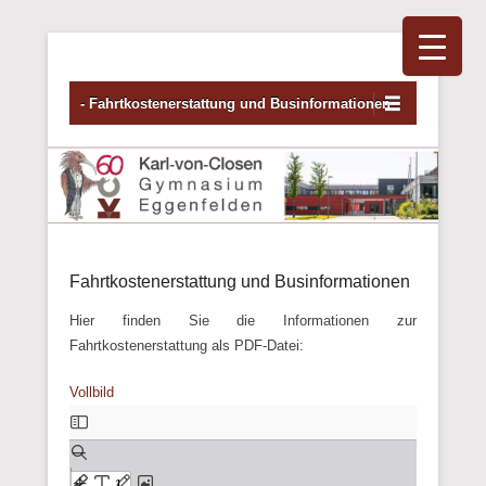
Primäres Menü
Zum Inhalt wechseln
- Fahrtkostenerstattung und Businformationen
Fahrtkostenerstattung und Businformationen
Hier finden Sie die Informationen zur
Fahrtkostenerstattung als PDF-Datei:
Vollbild
Zum
PDF-
Inhalt