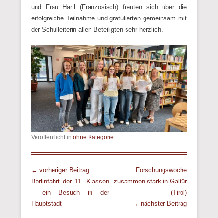
und Frau Hartl (Französisch) freuten sich über die
erfolgreiche Teilnahme und gratulierten gemeinsam mit
der Schulleiterin allen Beteiligten sehr herzlich.
Veröffentlicht in
ohne Kategorie
Beitrags Übersicht
← vorheriger Beitrag:
Forschungswoche
Berlinfahrt der 11. Klassen
zusammen stark in Galtür
– ein Besuch in der
(Tirol)
Hauptstadt
→ nächster Beitrag