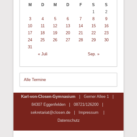
M
D
M
D
F
S
S
1
2
3
4
5
6
7
8
9
10
11
12
13
14
15
16
17
18
19
20
21
22
23
24
25
26
27
28
29
30
31
« Juli
Sep. »
Alle Termine
Karl-von-Closen-Gymnasium
| Gerner Allee 1 |
84307 Eggenfelden | 08721/
126200
|
sekretariat@closen.de |
Impressum
|
Datenschutz