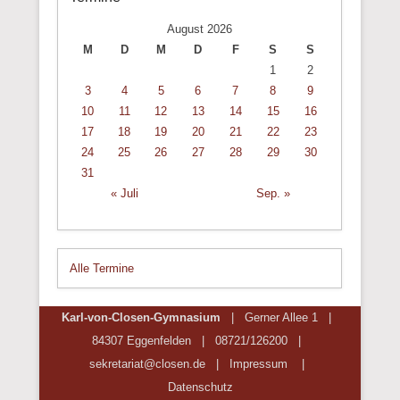
August 2026
M
D
M
D
F
S
S
1
2
3
4
5
6
7
8
9
10
11
12
13
14
15
16
17
18
19
20
21
22
23
24
25
26
27
28
29
30
31
« Juli
Sep. »
Alle Termine
Karl-von-Closen-Gymnasium
| Gerner Allee 1 |
84307 Eggenfelden | 08721/
126200
|
sekretariat@closen.de |
Impressum
|
Datenschutz