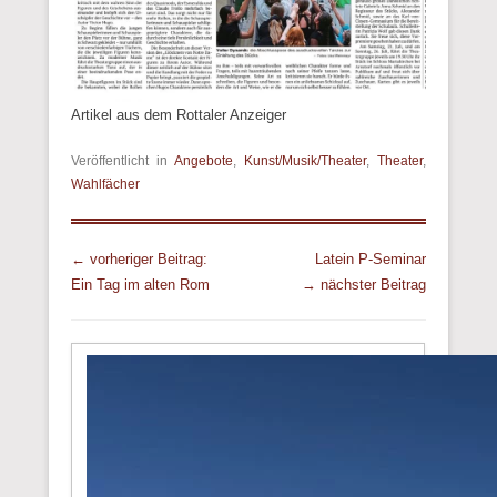
Artikel aus dem Rottaler Anzeiger
Veröffentlicht in
Angebote
,
Kunst/Musik/Theater
,
Theater
,
Wahlfächer
Beitrags Übersicht
← vorheriger Beitrag:
Latein P-Seminar
Ein Tag im alten Rom
→ nächster Beitrag