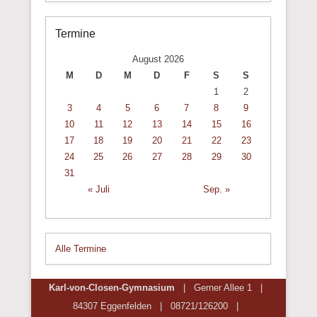
Termine
August 2026
M
D
M
D
F
S
S
1
2
3
4
5
6
7
8
9
10
11
12
13
14
15
16
17
18
19
20
21
22
23
24
25
26
27
28
29
30
31
« Juli
Sep. »
Alle Termine
Karl-von-Closen-Gymnasium
| Gerner Allee 1 |
84307 Eggenfelden | 08721/
126200
|