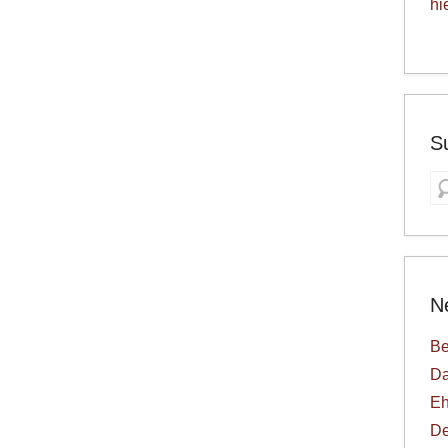
hi
S
S
N
Be
Da
Eh
De