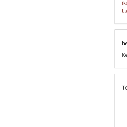
(k
La
b
Ke
T