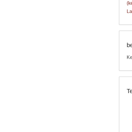
(k
La
b
Ke
T