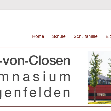
Primäres Menü
Zum Inhalt wechseln
Home
Schule
Schulfamilie
El