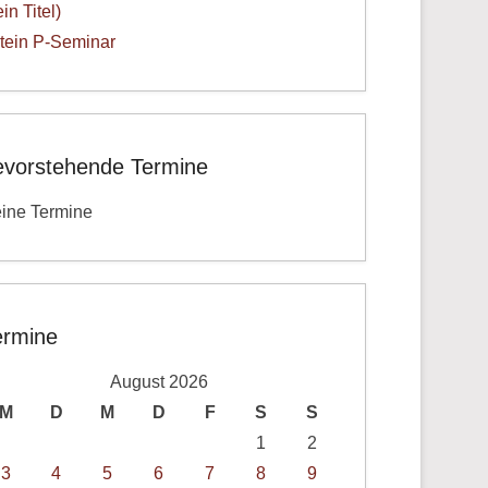
ein Titel)
tein P-Seminar
evorstehende Termine
ine Termine
ermine
August 2026
M
D
M
D
F
S
S
1
2
3
4
5
6
7
8
9