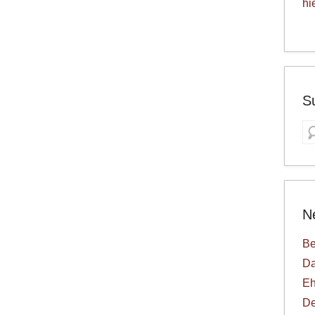
hi
S
S
N
Be
Da
Eh
De