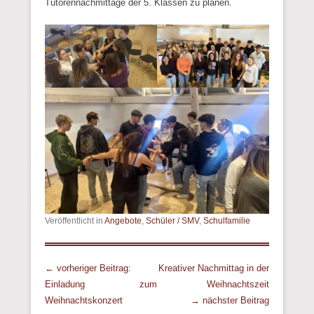
Tutorennachmittage der 5. Klassen zu planen.
Veröffentlicht in
Angebote
,
Schüler / SMV
,
Schulfamilie
Beitrags Übersicht
← vorheriger Beitrag:
Kreativer Nachmittag in der
Einladung zum
Weihnachtszeit
Weihnachtskonzert
→ nächster Beitrag