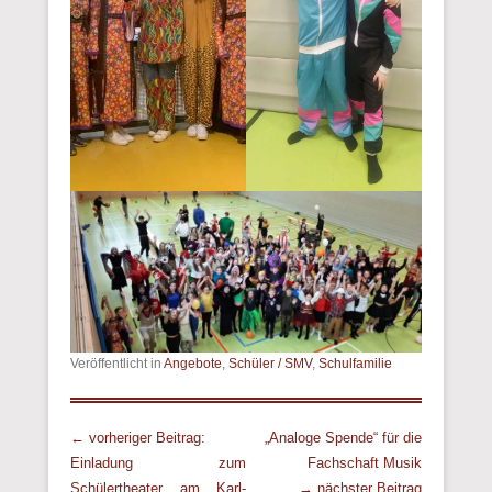
Veröffentlicht in
Angebote
,
Schüler / SMV
,
Schulfamilie
Beitrags Übersicht
← vorheriger Beitrag:
„Analoge Spende“ für die
Einladung zum
Fachschaft Musik
Schülertheater am Karl-
→ nächster Beitrag