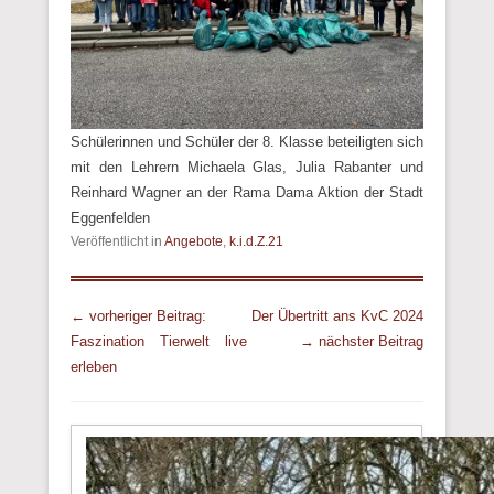
Schülerinnen und Schüler der 8. Klasse beteiligten sich
mit den Lehrern Michaela Glas, Julia Rabanter und
Reinhard Wagner an der Rama Dama Aktion der Stadt
Eggenfelden
Veröffentlicht in
Angebote
,
k.i.d.Z.21
Beitrags Übersicht
← vorheriger Beitrag:
Der Übertritt ans KvC 2024
Faszination Tierwelt live
→ nächster Beitrag
erleben