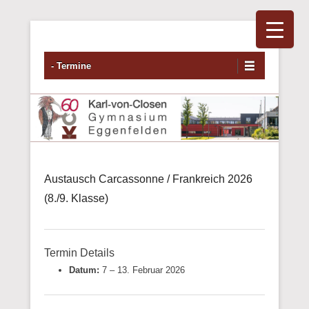
Primäres Menü
Zum Inhalt wechseln
- Termine
Austausch Carcassonne / Frankreich 2026
(8./9. Klasse)
Termin Details
Datum:
7
–
13. Februar 2026