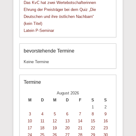
Das KvC hat zwei Wertebotschafterinnen
Ehrung der Preisträger bei dem Quiz „Die
Deutschen und ihre östlichen Nachbarn“
(kein Titel)
Latein P-Seminar
bevorstehende Termine
Keine Termine
Termine
August 2026
M
D
M
D
F
S
S
1
2
3
4
5
6
7
8
9
10
11
12
13
14
15
16
17
18
19
20
21
22
23
24
25
26
27
28
29
30