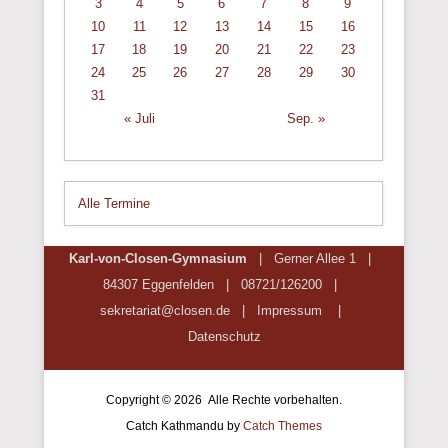
3
4
5
6
7
8
9
10
11
12
13
14
15
16
17
18
19
20
21
22
23
24
25
26
27
28
29
30
31
« Juli
Sep. »
Alle Termine
Karl-von-Closen-Gymnasium
| Gerner Allee 1 |
84307 Eggenfelden | 08721/
126200
|
sekretariat@closen.de |
Impressum
|
Datenschutz
Copyright © 2026
Alle Rechte vorbehalten.
Catch Kathmandu by
Catch Themes