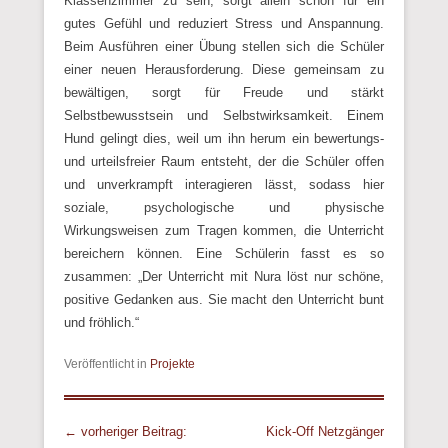
Klassenzimmer zu sein, sorgt allein schon für ein
gutes Gefühl und reduziert Stress und Anspannung.
Beim Ausführen einer Übung stellen sich die Schüler
einer neuen Herausforderung. Diese gemeinsam zu
bewältigen, sorgt für Freude und stärkt
Selbstbewusstsein und Selbstwirksamkeit. Einem
Hund gelingt dies, weil um ihn herum ein bewertungs-
und urteilsfreier Raum entsteht, der die Schüler offen
und unverkrampft interagieren lässt, sodass hier
soziale, psychologische und physische
Wirkungsweisen zum Tragen kommen, die Unterricht
bereichern können. Eine Schülerin fasst es so
zusammen: „Der Unterricht mit Nura löst nur schöne,
positive Gedanken aus. Sie macht den Unterricht bunt
und fröhlich.“
Veröffentlicht in
Projekte
Beitrags Übersicht
← vorheriger Beitrag:
Kick-Off Netzgänger