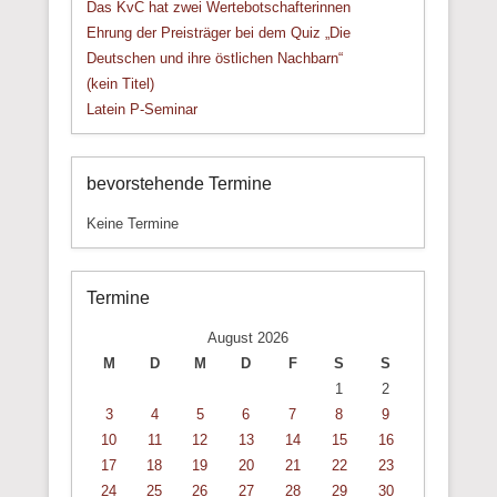
Das KvC hat zwei Wertebotschafterinnen
Ehrung der Preisträger bei dem Quiz „Die
Deutschen und ihre östlichen Nachbarn“
(kein Titel)
Latein P-Seminar
bevorstehende Termine
Keine Termine
Termine
August 2026
M
D
M
D
F
S
S
1
2
3
4
5
6
7
8
9
10
11
12
13
14
15
16
17
18
19
20
21
22
23
24
25
26
27
28
29
30