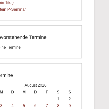
ein Titel)
tein P-Seminar
evorstehende Termine
ine Termine
ermine
August 2026
M
D
M
D
F
S
S
1
2
3
4
5
6
7
8
9