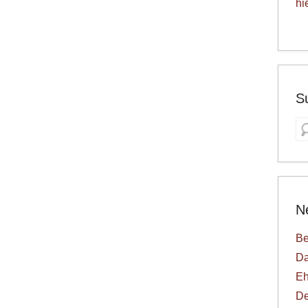
hi
S
S
N
Be
Da
Eh
De