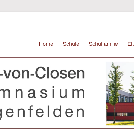
Primäres Menü
Zum Inhalt wechseln
Home
Schule
Schulfamilie
El