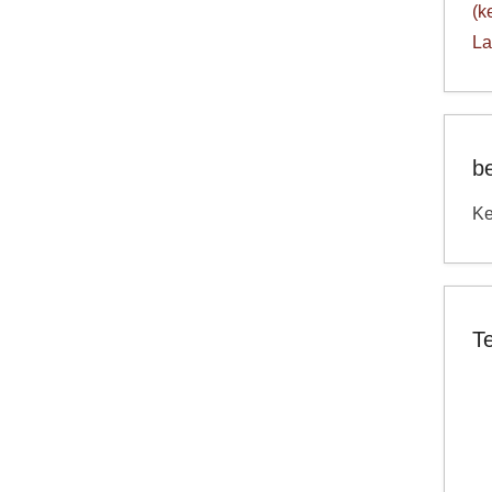
(k
La
b
Ke
T