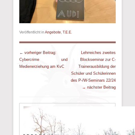
Veröffentlicht in
Angebote
,
T.E.E.
Beitrags Übersicht
← vorheriger Beitrag:
Lehrreiches zweites
Cybercrime und
Blockseminar zur C-
Medienerziehung am KvC
Trainerausbildung der
Schüler und Schülerinnen
des P-/W-Seminars 22/24
→ nächster Beitrag